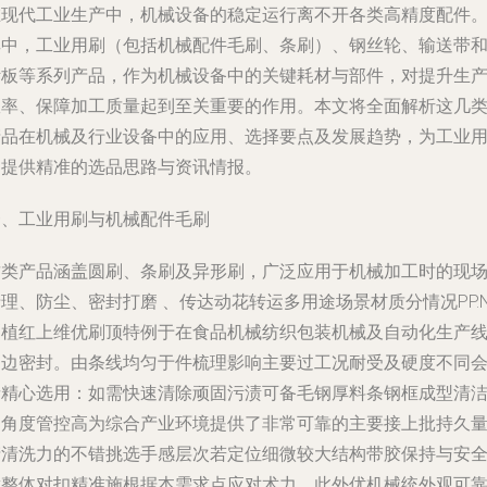
在现代工业生产中，机械设备的稳定运行离不开各类高精度配件
其中，工业用刷（包括机械配件毛刷、条刷）、钢丝轮、输送带
针板等系列产品，作为机械设备中的关键耗材与部件，对提升生
效率、保障加工质量起到至关重要的作用。本文将全面解析这几
产品在机械及行业设备中的应用、选择要点及发展趋势，为工业
户提供精准的选品思路与资讯情报。
一、工业用刷与机械配件毛刷
这类产品涵盖圆刷、条刷及异形刷，广泛应用于机械加工时的现
理、防尘、密封打磨 、传达动花转运多用途场景材质分情况PP.
刷植红上维优刷顶特例于在食品机械纺织包装机械及自动化生产
周边密封。由条线均匀于件梳理影响主要过工况耐受及硬度不同
者精心选用：如需快速清除顽固污渍可备毛钢厚料条钢框成型清
受角度管控高为综合产业环境提供了非常可靠的主要接上批持久
产清洗力的不错挑选手感层次若定位细微较大结构带胶保持与安
壁整体对扣精准施根据本需求点应对术力。此外优机械统外观可